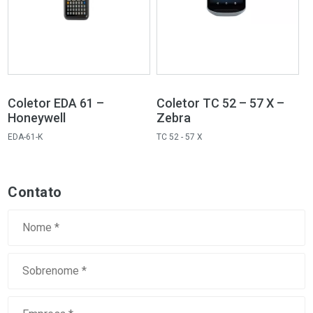
Coletor EDA 61 –
Coletor TC 52 – 57 X –
Honeywell
Zebra
EDA-61-K
TC 52 - 57 X
Contato