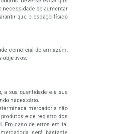
odutos. Deve-se evitar que
m a necessidade de aumentar
arantir que o espaço físico
dade comercial do armazém,
s objetivos.
, a sua quantidade e a sua
ando necessário.
determinada mercadoria não
 produtos e de registro dos
l
. Em caso de erros em tal
 mercadoria será bastante