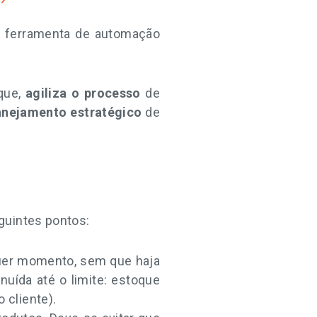
a ferramenta de automação
que,
agiliza o processo
de
anejamento estratégico
de
guintes pontos:
quer momento, sem que haja
uída até o limite: estoque
 cliente).