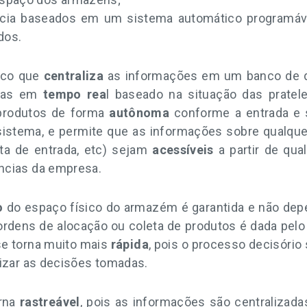
cia baseados em um sistema automático programável
dos.
ico que
centraliza
as informações em um banco de 
o-as em
tempo rea
l baseado na situação das pratel
produtos de forma
autônoma
conforme a entrada e s
sistema, e permite que as informações sobre qualquer
ata de entrada, etc) sejam
acessíveis
a partir de qual
ncias da empresa.
o
do espaço físico do armazém é garantida e não de
 ordens de alocação ou coleta de produtos é dada pel
se torna muito mais
rápida
, pois o processo decisório
lizar as decisões tomadas.
rna
rastreável
, pois as informações são centralizada