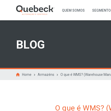
QUEM SOMOS
SEGMENTO
BLOG
Home
Armazéns
O que é WMS? (Warehouse Man
O que é WMS? 