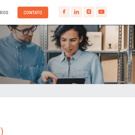
IROS
CONTATO
)