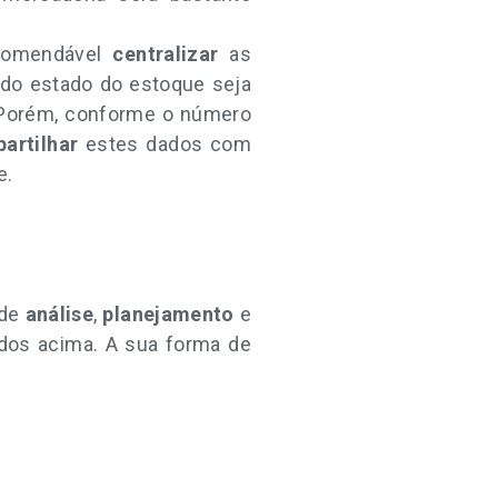
ecomendável
centralizar
as
o do estado do estoque seja
o. Porém, conforme o número
artilhar
estes dados com
e.
 de
análise
,
planejamento
e
dos acima. A sua forma de