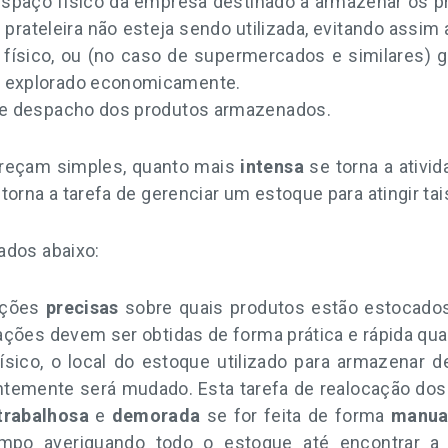
paço físico da empresa destinado a armazenar os pr
rateleira não esteja sendo utilizada, evitando assi
físico, ou (no caso de supermercados e similares) g
o explorado economicamente.
 e despacho dos produtos armazenados.
areçam simples, quanto mais
intensa
se torna a ativi
torna a tarefa de gerenciar um estoque para atingir tai
ados abaixo:
mações
precisas
sobre quais produtos estão estocados
mações devem ser obtidas de forma prática e rápida qu
ísico, o local do estoque utilizado para armazenar 
entemente será mudado. Esta tarefa de realocação dos
trabalhosa
e
demorada
se for feita de forma
manua
empo averiguando todo o estoque até encontrar a