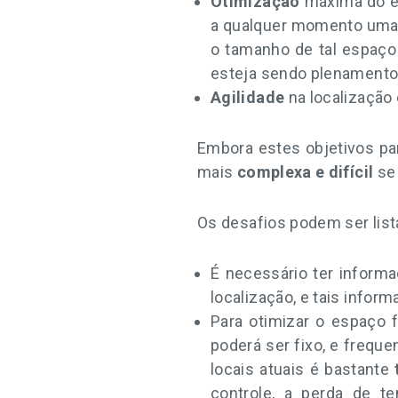
Otimização
máxima do es
a qualquer momento uma p
o tamanho de tal espaço 
esteja sendo plenament
Agilidade
na localização
Embora estes objetivos p
mais
complexa e difícil
se 
Os desafios podem ser list
É necessário ter infor
localização, e tais infor
Para otimizar o espaço f
poderá ser fixo, e frequ
locais atuais é bastante
controle, a perda de t