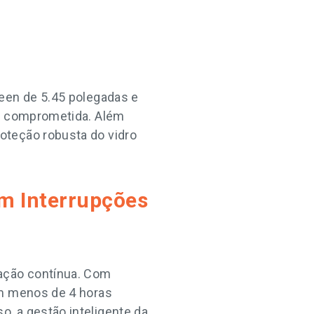
reen de 5.45 polegadas e
 é comprometida. Além
oteção robusta do vidro
em Interrupções
ração contínua. Com
em menos de 4 horas
, a gestão inteligente da