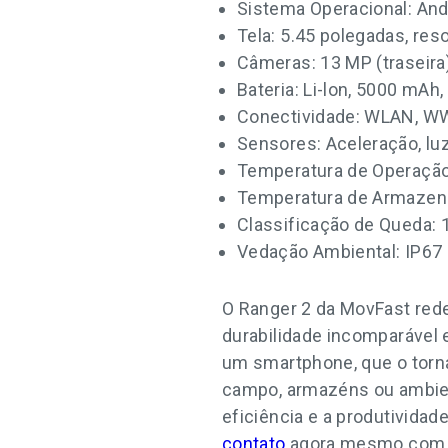
Sistema Operacional: Andr
Tela: 5.45 polegadas, re
Câmeras: 13 MP (traseira)
Bateria: Li-lon, 5000 mAh,
Conectividade: WLAN, WW
Sensores: Aceleração, lu
Temperatura de Operação
Temperatura de Armazen
Classificação de Queda: 
Vedação Ambiental: IP67
O Ranger 2 da MovFast rede
durabilidade incomparável 
um smartphone, que o torn
campo, armazéns ou ambient
eficiência e a produtividad
contato
agora mesmo com a