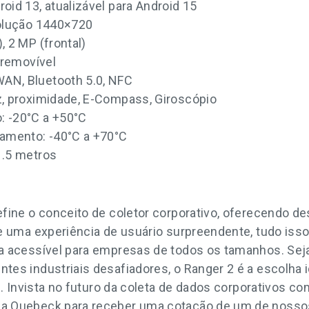
oid 13, atualizável para Android 15
solução 1440×720
, 2 MP (frontal)
 removível
AN, Bluetooth 5.0, NFC
z, proximidade, E-Compass, Giroscópio
: -20°C a +50°C
amento: -40°C a +70°C
1.5 metros
fine o conceito de coletor corporativo, oferecendo 
e uma experiência de usuário surpreendente, tudo isso
a acessível para empresas de todos os tamanhos. Sej
es industriais desafiadores, o Ranger 2 é a escolha i
e. Invista no futuro da coleta de dados corporativos c
 Quebeck para receber uma cotação de um de nosso