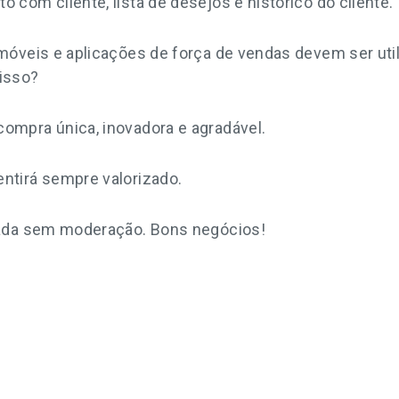
o com cliente, lista de desejos e histórico do cliente.
 móveis e aplicações de força de vendas devem ser uti
 isso?
compra única, inovadora e agradável.
entirá sempre valorizado.
izada sem moderação. Bons negócios!