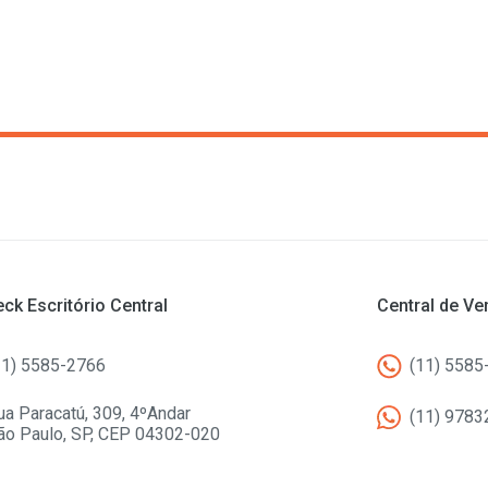
ck Escritório Central
Central de V
11) 5585-2766
(11) 5585
ua Paracatú, 309, 4ºAndar
(11) 9783
ão Paulo, SP, CEP 04302-020