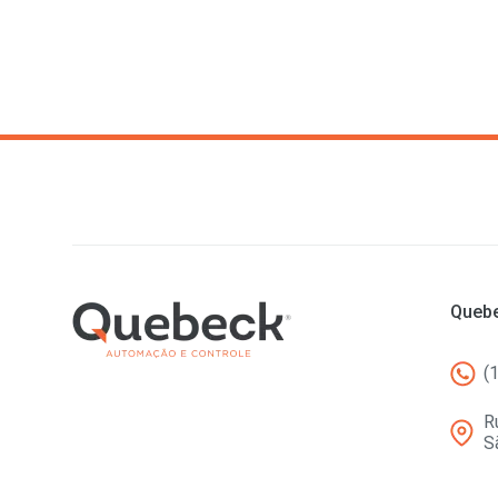
Quebe
(
R
S