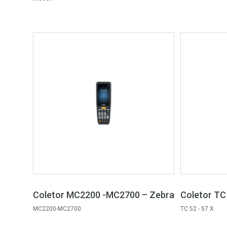
Coletor MC2200 -MC2700 – Zebra
Coletor TC
MC2200-MC2700
TC 52 - 57 X