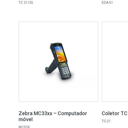
TC 21/26
EDA-51
Zebra MC33xx – Computador
Coletor TC
móvel
TC-21
MC33X