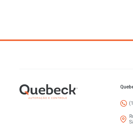
Quebe
(
R
S