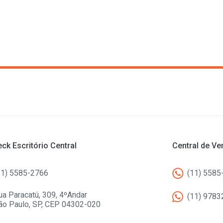
ck Escritório Central
Central de V
11) 5585-2766
(11) 5585
ua Paracatú, 309, 4ºAndar
(11) 9783
ão Paulo, SP, CEP 04302-020