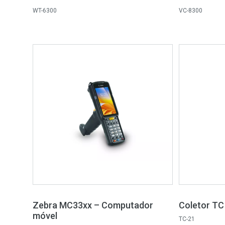
WT-6300
VC-8300
Zebra MC33xx – Computador
Coletor TC
móvel
TC-21