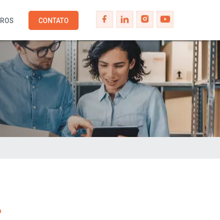
IROS
CONTATO
?