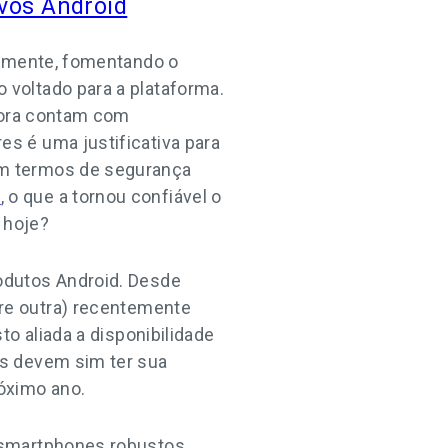
vos Android
vamente, fomentando o
voltado para a plataforma.
agora contam com
s é uma justificativa para
em termos de segurança
M
, o que a tornou confiável o
 hoje?
odutos Android. Desde
re outra) recentemente
o aliada a disponibilidade
os devem sim ter sua
óximo ano.
 smartphones robustos