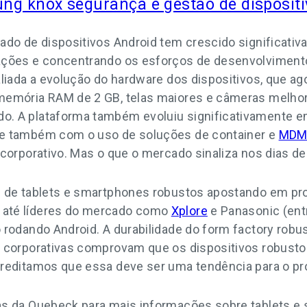
g knox segurança e gestão de dispositi
ado de dispositivos Android tem crescido significati
ações e concentrando os esforços de desenvolvimento 
aliada a evolução do hardware dos dispositivos, que 
emória RAM de 2 GB, telas maiores e câmeras melhore
. A plataforma também evoluiu significativamente 
e também com o uso de soluções de container e
MD
 corporativo. Mas o que o mercado sinaliza nos dias de
s de tablets e smartphones robustos apostando em pr
até líderes do mercado como
Xplore
e Panasonic (ent
rodando Android. A durabilidade do form factory robust
s corporativas comprovam que os dispositivos robust
creditamos que essa deve ser uma tendência para o pr
as da Quebeck para mais informações sobre tablets e